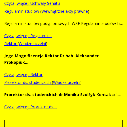
Czytaj więcej: Uchwały Senatu
Regulamin studiów
(
Wewnętrzne akty prawne
)
Regulamin studiów podyplomowych WSE Regulamin studiów I i...
Czytaj więcej: Regulamin...
Rektor
(
Władze uczelni
)
Jego Magnificencja Rektor
Dr hab. Aleksander
Prokopiuk,
...
Czytaj więcej: Rektor
Prorektor ds. studenckich
(
Władze uczelni
)
Prorektor ds. studenckich dr Monika Szulżyk
Kontakt:
ul....
Czytaj więcej: Prorektor ds....