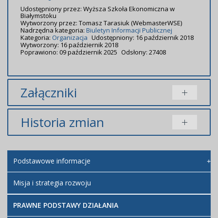
Udostępniony przez:
Wyższa Szkoła Ekonomiczna w
Białymstoku
Wytworzony przez:
Tomasz Tarasiuk
(WebmasterWSE)
Nadrzędna kategoria:
Biuletyn Informacji Publicznej
Kategoria:
Organizacja
Udostępniony: 16 październik 2018
Wytworzony: 16 październik 2018
Poprawiono: 09 październik 2025
Odsłony: 27408
Załączniki
Brak załączników.
Historia zmian
Opis zmian
Data
Osoba
Porównaj
Podstawowe informacje
Artykuł
wtorek, 16
został
październik
Super
utworzony.
2018 09:08
User
Misja i strategia rozwoju
Artykuł
wtorek, 16
PRAWNE PODSTAWY DZIAŁANIA
został
październik
Super