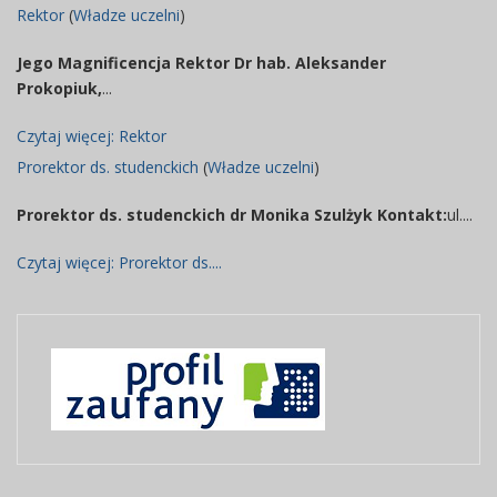
2025 07:51
Rektor
(
Władze uczelni
)
Artykuł
czwartek,
Jego Magnificencja Rektor
Dr hab. Aleksander
został
09
Super
Prokopiuk,
...
zmieniony.
październik
User
2025 07:52
Czytaj więcej: Rektor
Artykuł
czwartek,
Prorektor ds. studenckich
(
Władze uczelni
)
został
09
Super
zmieniony.
październik
User
Prorektor ds. studenckich dr Monika Szulżyk
Kontakt:
ul....
2025 07:52
Czytaj więcej: Prorektor ds....