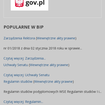
został
marzec 2024
Super
zmieniony.
09:19
User
Artykuł
został
poniedziałek,
Super
zmieniony.
07
User
POPULARNE
W BIP
październik
2024 11:20
Zarządzenia Rektora
(
Wewnętrzne akty prawne
)
Artykuł
został
poniedziałek,
Super
nr 01/2018 z dnia 02 stycznia 2018 roku w sprawie...
zmieniony.
21
User
październik
Czytaj więcej: Zarządzenia...
2024 11:01
Uchwały Senatu
(
Wewnętrzne akty prawne
)
Artykuł
Czytaj więcej: Uchwały Senatu
został
poniedziałek,
Super
zmieniony.
07 lipiec
User
Regulamin studiów
(
Wewnętrzne akty prawne
)
2025 08:36
Regulamin studiów podyplomowych WSE Regulamin studiów I i...
Artykuł
czwartek,
został
09
Super
Czytaj więcej: Regulamin...
zmieniony.
październik
User