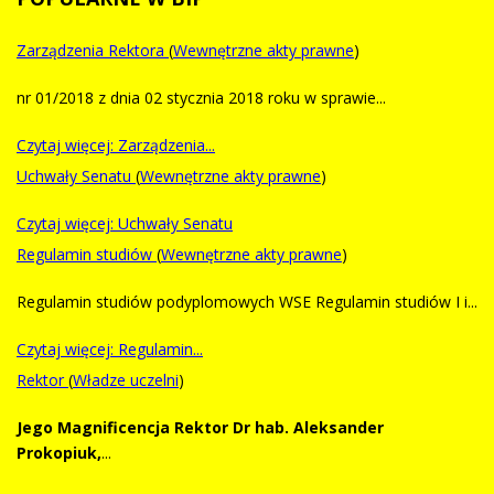
Zarządzenia Rektora
(
Wewnętrzne akty prawne
)
nr 01/2018 z dnia 02 stycznia 2018 roku w sprawie...
Czytaj więcej: Zarządzenia...
Uchwały Senatu
(
Wewnętrzne akty prawne
)
Czytaj więcej: Uchwały Senatu
Regulamin studiów
(
Wewnętrzne akty prawne
)
Regulamin studiów podyplomowych WSE Regulamin studiów I i...
Czytaj więcej: Regulamin...
Rektor
(
Władze uczelni
)
Jego Magnificencja Rektor
Dr hab. Aleksander
Prokopiuk,
...