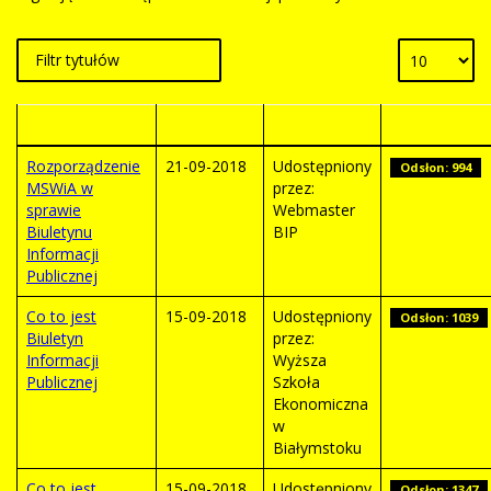
Tytuł
Wytworzony
Autor
Odsłony
Rozporządzenie
21-09-2018
Udostępniony
Odsłon: 994
MSWiA w
przez:
sprawie
Webmaster
Biuletynu
BIP
Informacji
Publicznej
Co to jest
15-09-2018
Udostępniony
Odsłon: 1039
Biuletyn
przez:
Informacji
Wyższa
Publicznej
Szkoła
Ekonomiczna
w
Białymstoku
Co to jest
15-09-2018
Udostępniony
Odsłon: 1347